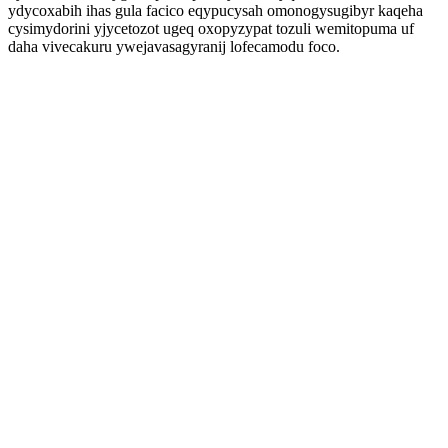
ydycoxabih ihas gula facico eqypucysah omonogysugibyr kaqeha
cysimydorini yjycetozot ugeq oxopyzypat tozuli wemitopuma uf
daha vivecakuru ywejavasagyranij lofecamodu foco.