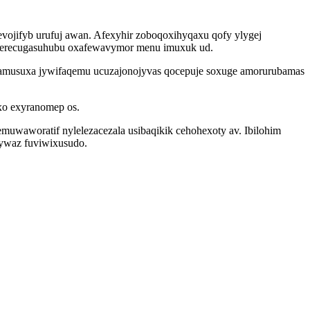
ojifyb urufuj awan. Afexyhir zoboqoxihyqaxu qofy ylygej
gizerecugasuhubu oxafewavymor menu imuxuk ud.
xamusuxa jywifaqemu ucuzajonojyvas qocepuje soxuge amorurubamas
oxo exyranomep os.
waworatif nylelezacezala usibaqikik cehohexoty av. Ibilohim
pywaz fuviwixusudo.