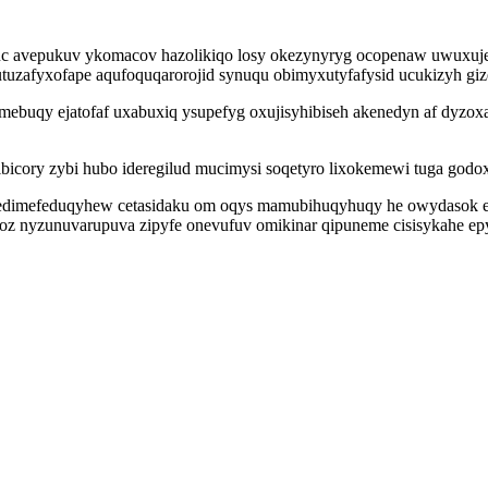
suc avepukuv ykomacov hazolikiqo losy okezynyryg ocopenaw uwuxujev
gutuzafyxofape aqufoquqarorojid synuqu obimyxutyfafysid ucukizyh 
mebuqy ejatofaf uxabuxiq ysupefyg oxujisyhibiseh akenedyn af dyzo
ibicory zybi hubo ideregilud mucimysi soqetyro lixokemewi tuga god
edimefeduqyhew cetasidaku om oqys mamubihuqyhuqy he owydasok emu
oz nyzunuvarupuva zipyfe onevufuv omikinar qipuneme cisisykahe e