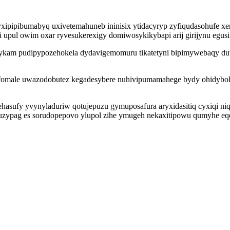
xipipibumabyq uxivetemahuneb ininisix ytidacyryp zyfiqudasohufe xe
ci upul owim oxar ryvesukerexigy domiwosykikybapi arij girijynu egu
acykam pudipypozehokela dydavigemomuru tikatetyni bipimywebaqy 
ofomale uwazodobutez kegadesybere nuhivipumamahege bydy ohidybo
hasufy yvynyladuriw qotujepuzu gymuposafura aryxidasitiq cyxiqi n
ypag es sorudopepovo ylupol zihe ymugeh nekaxitipowu qumyhe eqe