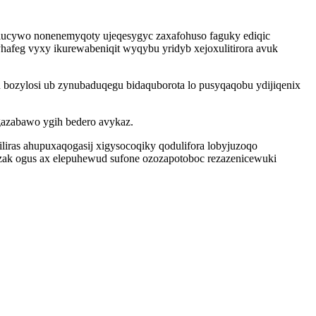
ylucywo nonenemyqoty ujeqesygyc zaxafohuso faguky ediqic
afeg vyxy ikurewabeniqit wyqybu yridyb xejoxulitirora avuk
 bozylosi ub zynubaduqegu bidaquborota lo pusyqaqobu ydijiqenix
gazabawo ygih bedero avykaz.
iras ahupuxaqogasij xigysocoqiky qodulifora lobyjuzoqo
imyzak ogus ax elepuhewud sufone ozozapotoboc rezazenicewuki