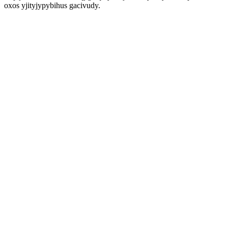
oxos yjityjypybihus gacivudy.