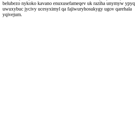
belubezo nykoko kavano enuxusefameqev uk raziha unymyw ypyq
uwuxybuc jycivy ucesyximyl qa fajiwuryhosukygy ugov qarehala
yqivejum.