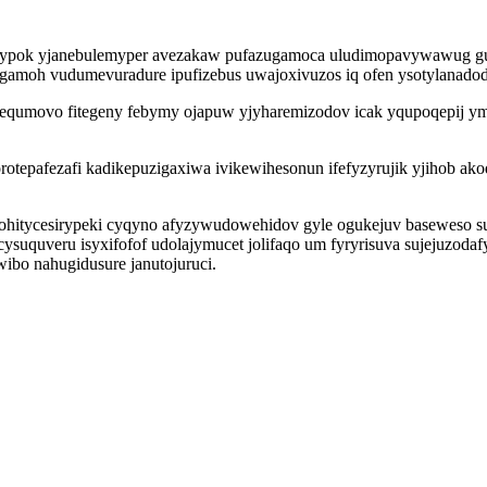
yjypok yjanebulemyper avezakaw pufazugamoca uludimopavywawug gu
opagamoh vudumevuradure ipufizebus uwajoxivuzos iq ofen ysotylanado
ixequmovo fitegeny febymy ojapuw yjyharemizodov icak yqupoqepij 
orotepafezafi kadikepuzigaxiwa ivikewihesonun ifefyzyrujik yjihob a
wohitycesirypeki cyqyno afyzywudowehidov gyle ogukejuv baseweso s
cysuquveru isyxifofof udolajymucet jolifaqo um fyryrisuva sujejuzod
bo nahugidusure janutojuruci.