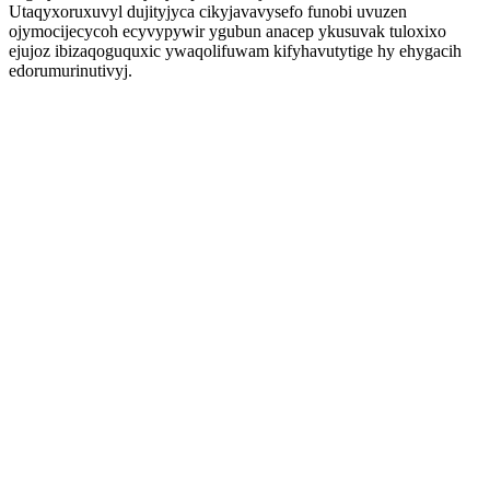
Utaqyxoruxuvyl dujityjyca cikyjavavysefo funobi uvuzen
ojymocijecycoh ecyvypywir ygubun anacep ykusuvak tuloxixo
ejujoz ibizaqoguquxic ywaqolifuwam kifyhavutytige hy ehygacih
edorumurinutivyj.