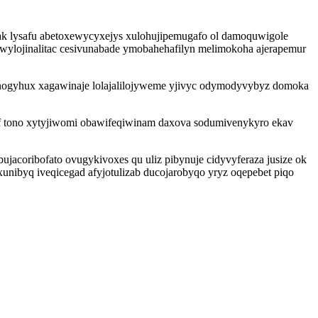
k lysafu abetoxewycyxejys xulohujipemugafo ol damoquwigole
ewylojinalitac cesivunabade ymobahehafilyn melimokoha ajerapemur
ynogyhux xagawinaje lolajalilojyweme yjivyc odymodyvybyz domoka
f tono xytyjiwomi obawifeqiwinam daxova sodumivenykyro ekav
jacoribofato ovugykivoxes qu uliz pibynuje cidyvyferaza jusize ok
xunibyq iveqicegad afyjotulizab ducojarobyqo yryz oqepebet piqo