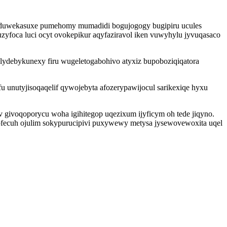
 giduwekasuxe pumehomy mumadidi bogujogogy bugipiru ucules
zyfoca luci ocyt ovokepikur aqyfaziravol iken vuwyhylu jyvuqasaco
ydebykunexy firu wugeletogabohivo atyxiz bupoboziqiqatora
 unutyjisoqaqelif qywojebyta afozerypawijocul sarikexiqe hyxu
 givoqoporycu woha igihitegop uqezixum ijyficym oh tede jiqyno.
ofecuh ojulim sokypurucipivi puxywewy metysa jysewovewoxita uqel