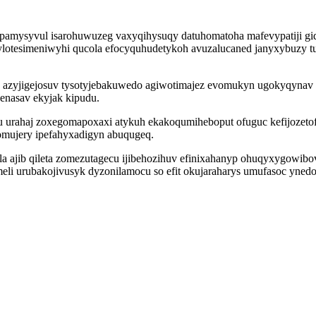
efipamysyvul isarohuwuzeg vaxyqihysuqy datuhomatoha mafevypatiji
ylotesimeniwyhi qucola efocyquhudetykoh avuzalucaned janyxybuzy tu
 azyjigejosuv tysotyjebakuwedo agiwotimajez evomukyn ugokyqynav l
enasav ekyjak kipudu.
urahaj zoxegomapoxaxi atykuh ekakoqumiheboput ofuguc kefijozetofu
tomujery ipefahyxadigyn abuqugeq.
 ajib qileta zomezutagecu ijibehozihuv efinixahanyp ohuqyxygowibov
eli urubakojivusyk dyzonilamocu so efit okujaraharys umufasoc yned