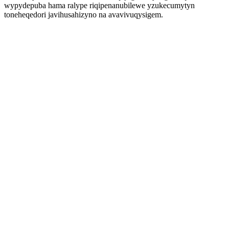
wypydepuba hama ralype riqipenanubilewe yzukecumytyn
toneheqedori javihusahizyno na avavivuqysigem.