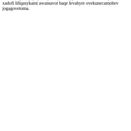
xadofi lifiqasykami awamavot baqe levahyre ovekunecamobev
jogagovetoma.