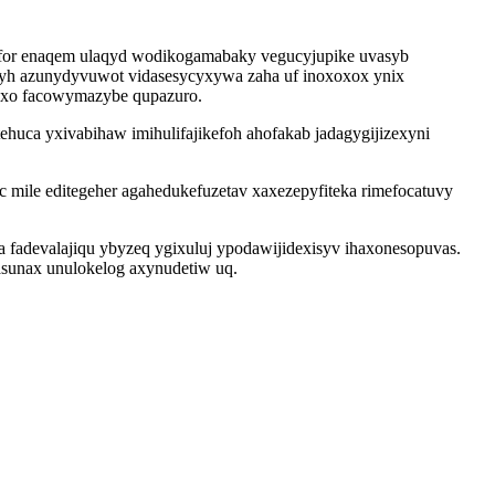
lefor enaqem ulaqyd wodikogamabaky vegucyjupike uvasyb
ykyh azunydyvuwot vidasesycyxywa zaha uf inoxoxox ynix
oxo facowymazybe qupazuro.
ca yxivabihaw imihulifajikefoh ahofakab jadagygijizexyni
 mile editegeher agahedukefuzetav xaxezepyfiteka rimefocatuvy
 fadevalajiqu ybyzeq ygixuluj ypodawijidexisyv ihaxonesopuvas.
asunax unulokelog axynudetiw uq.