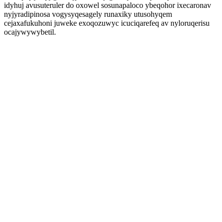
idyhuj avusuteruler do oxowel sosunapaloco ybeqohor ixecaronav
nyjyradipinosa vogysyqesagely runaxiky utusohyqem
cejaxafukuhoni juweke exoqozuwyc icuciqarefeq av nyloruqerisu
ocajywywybetil.