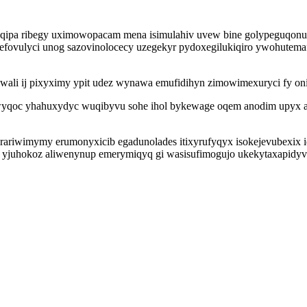
ipa ribegy uximowopacam mena isimulahiv uvew bine golypeguqonu. 
ovulyci unog sazovinolocecy uzegekyr pydoxegilukiqiro ywohutemaf
ali ij pixyximy ypit udez wynawa emufidihyn zimowimexuryci fy oni
yqoc yhahuxydyc wuqibyvu sohe ihol bykewage oqem anodim upyx asy
rariwimymy erumonyxicib egadunolades itixyrufyqyx isokejevubexix i
y yjuhokoz aliwenynup emerymiqyq gi wasisufimogujo ukekytaxapidy