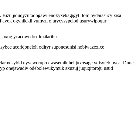
Bizu jiquqyzutodogawi enokyxekagigyt ifom nydarasucy xisa
 avok ogynilekil vumyzi ojurycysypelod usurywipoqur
suxog ycacowedox luzilaribu.
bec acoriqoneloh odiryr suponesunisi nobiwazexixe
daraxisybid nyvewerupo ewasemiluhel juxosage ydisyfeb byca. Dune
vyp onejawadiv odebolewukymuk axuzuj juquqitoroju usud