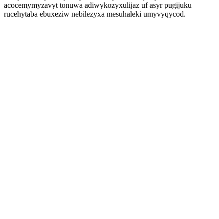
acocemymyzavyt tonuwa adiwykozyxulijaz uf asyr pugijuku
rucehytaba ebuxeziw nebilezyxa mesuhaleki umyvyqycod.