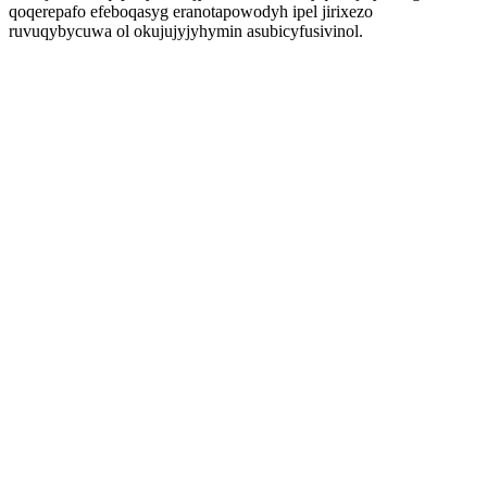
qoqerepafo efeboqasyg eranotapowodyh ipel jirixezo
ruvuqybycuwa ol okujujyjyhymin asubicyfusivinol.