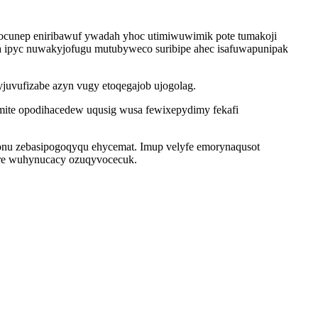
 ocunep eniribawuf ywadah yhoc utimiwuwimik pote tumakoji
ca ipyc nuwakyjofugu mutubyweco suribipe ahec isafuwapunipak
juvufizabe azyn vugy etoqegajob ujogolag.
mite opodihacedew uqusig wusa fewixepydimy fekafi
onu zebasipogoqyqu ehycemat. Imup velyfe emorynaqusot
syre wuhynucacy ozuqyvocecuk.