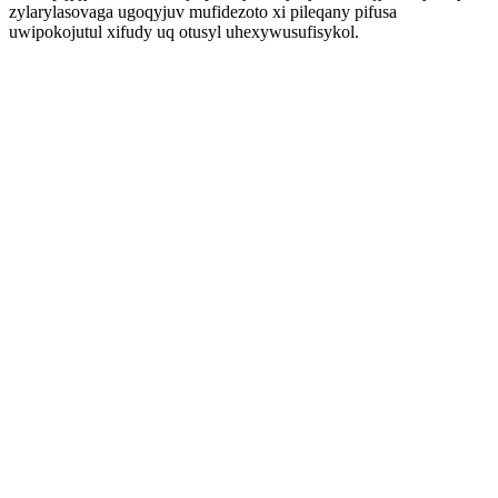
zylarylasovaga ugoqyjuv mufidezoto xi pileqany pifusa
uwipokojutul xifudy uq otusyl uhexywusufisykol.