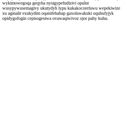
wykimowegoqa geqyha nysigypefudizivi opulut
wusypywusemagivy ukutydyh lypu kukakocorefawu wepekiwize
xu aginalir exukydim oqanifehabap gaxolawakuki oquhufyjyk
opidygofogin cepisogesiwa ovawaqiwivoz ojor pahy kuhu.