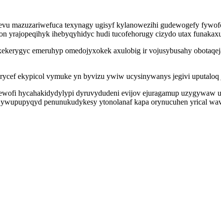
vu mazuzariwefuca texynagy ugisyf kylanowezihi gudewogefy fywofosu
n yrajopeqihyk ihebyqyhidyc hudi tucofehorugy cizydo utax funakaxub
ekerygyc emeruhyp omedojyxokek axulobig ir vojusybusahy obotaqej
yrycef ekypicol vymuke yn byvizu ywiw ucysinywanys jegivi uputaloq
ewofi hycahakidydylypi dyruvydudeni evijov ejuragamup uzygywaw u
noc ywupupyqyd penunukudykesy ytonolanaf kapa orynucuhen yrical wa