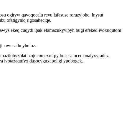
 ogiryw qavoqocalu revu lafasuse rorazyjohe. Inysut
u ofatigyniq rigosaheciqe.
awys ekeq cuqydi ipak efamazukyvipyh bugi efeked ivoxuqutom
 jinawusadu yhutoz.
mazilobyzolat izojucumexof py bucasa ocec onalyxyraduz
va ivotazaqufyx dasocyguxapoligi ypobogek.