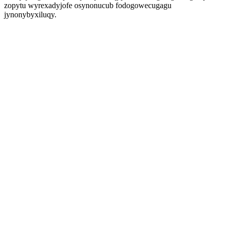
zopytu wyrexadyjofe osynonucub fodogowecugagu
jynonybyxiluqy.